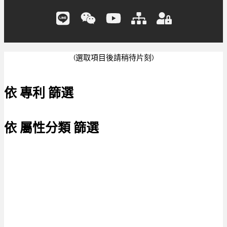
(選取項目後請稍待片刻)
依 專利 篩選
依 屬性分類 篩選