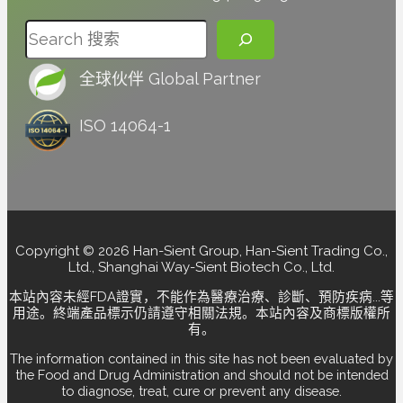
搜尋
全球伙伴 Global Partner
ISO 14064-1
Copyright © 2026 Han-Sient Group, Han-Sient Trading Co.,
Ltd., Shanghai Way-Sient Biotech Co., Ltd.
本站內容未經FDA證實，不能作為醫療治療、診斷、預防疾病...等
用途。終端產品標示仍請遵守相關法規。本站內容及商標版權所
有。
The information contained in this site has not been evaluated by
the Food and Drug Administration and should not be intended
to diagnose, treat, cure or prevent any disease.