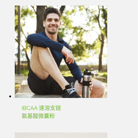
iBCAA 速溶支链
氨基酸微囊粉