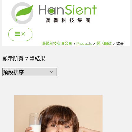
跳
至
主
要
內
容
漢馨科技有限公司
Products
靈活關鍵
健骨
顯示所有 7 筆結果