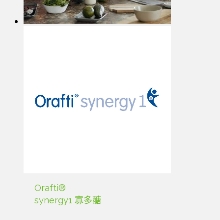
Orafti®
synergy1 寡多醣