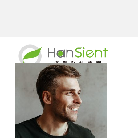
跳
顯示第 1 至 15 項結果，共 17 項
至
主
要
內
新知
容
原料總覽
漢馨獨家