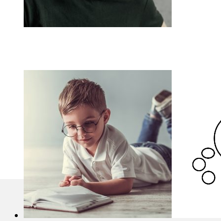
代工專區
L-精胺酸
漢馨集團
聯絡