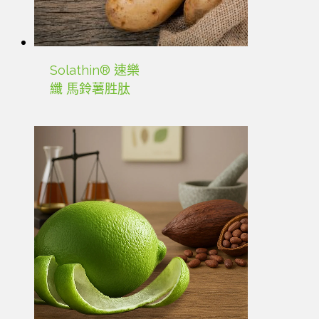
Solathin® 速樂
纖 馬鈴薯胜肽