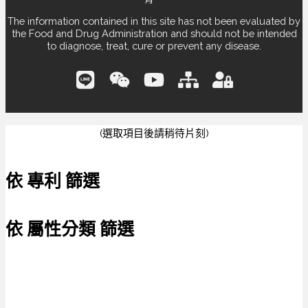
The information contained in this site has not been evaluated by
the Food and Drug Administration and should not be intended
to diagnose, treat, cure or prevent any disease.
(選取項目後請稍待片刻)
依 專利 篩選
依 屬性分類 篩選