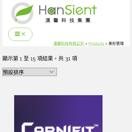
跳
至
主
要
內
容
漢馨科技有限公司
Products
美形管理
顯示第 1 至 15 項結果，共 31 項