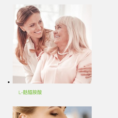
L-麩醯胺酸