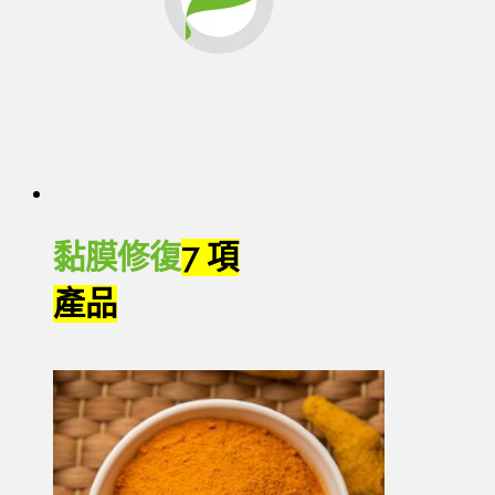
黏膜修復
7 項
產品