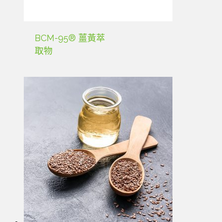
BCM-95® 薑黃萃
取物