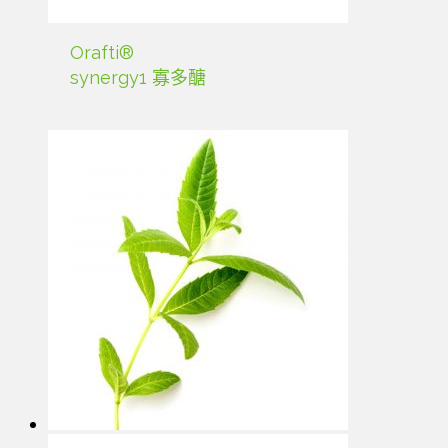
Orafti®
synergy1 寡多醣