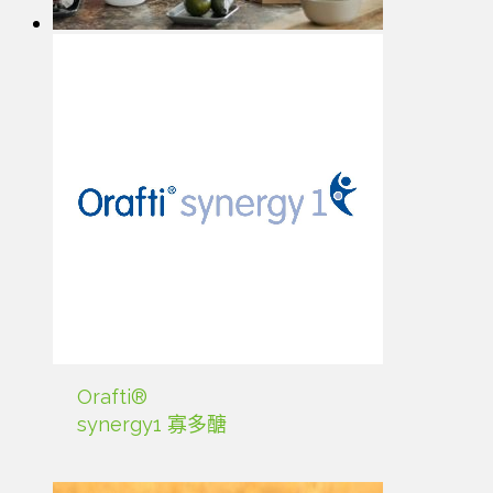
Orafti®
synergy1 寡多醣