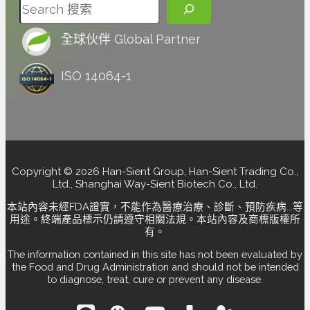
搜尋
全球伙伴 Global Partner
ISO 14064-1
Copyright © 2026 Han-Sient Group, Han-Sient Trading Co.,
Ltd., Shanghai Way-Sient Biotech Co., Ltd.
本站內容未經FDA證實，不能作為醫療治療、診斷、預防疾病...等
用途。終端產品標示仍請遵守相關法規。本站內容及商標版權所
有。
The information contained in this site has not been evaluated by
the Food and Drug Administration and should not be intended
to diagnose, treat, cure or prevent any disease.