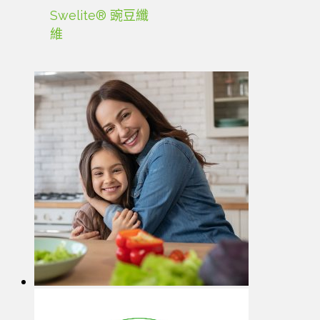
Swelite® 豌豆纖
維