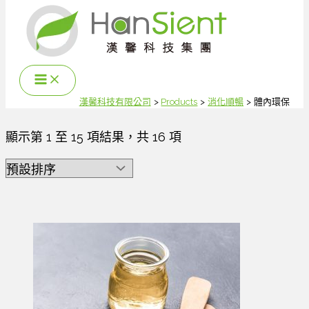
跳
至
主
要
內
容
漢馨科技有限公司
Products
消化順暢
體內環保
顯示第 1 至 15 項結果，共 16 項