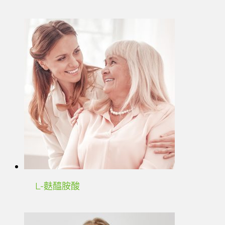
L-麩醯胺酸