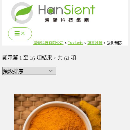
跳
至
主
要
內
容
漢馨科技有限公司
Products
調養體質
強化預防
顯示第 1 至 15 項結果，共 51 項