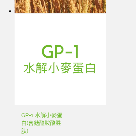
GP-1 水解小麥蛋
白(含麩醯胺酸胜
肽)