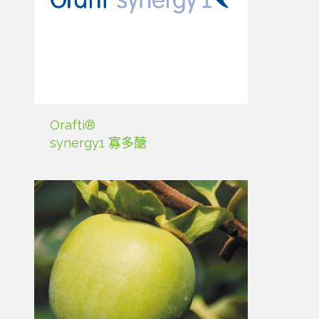
Orafti®
synergy1 寡多醣