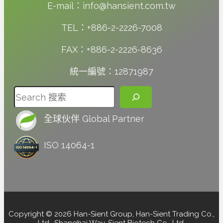
E-mail：info@hansient.com.tw
TEL：+886-2-2226-7008
FAX：+886-2-2226-8636
統一編號：12871987
搜尋
全球伙伴 Global Partner
ISO 14064-1
Copyright © 2026 Han-Sient Group, Han-Sient Trading Co.,