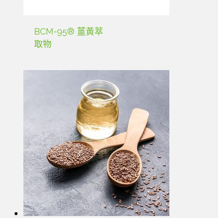
BCM-95® 薑黃萃
取物