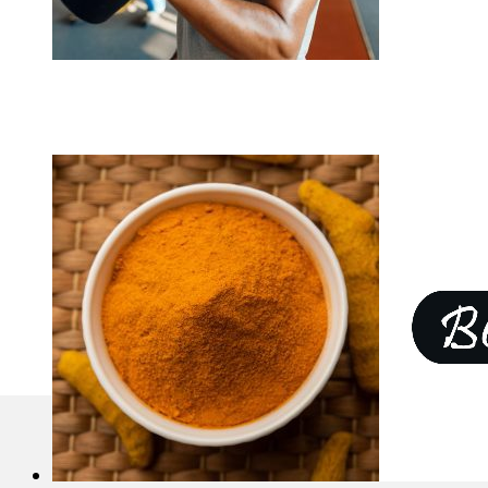
代工專區
BCAA 支鏈胺基酸
漢馨集團
聯絡