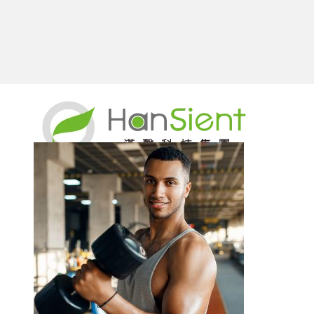
跳
顯示第 1 至 15 項結果，共 16 項
至
主
要
內
新知
容
原料總覽
漢馨獨家