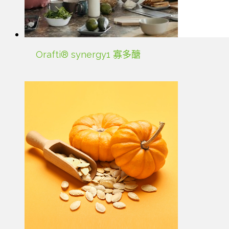
Orafti® synergy1 寡多醣