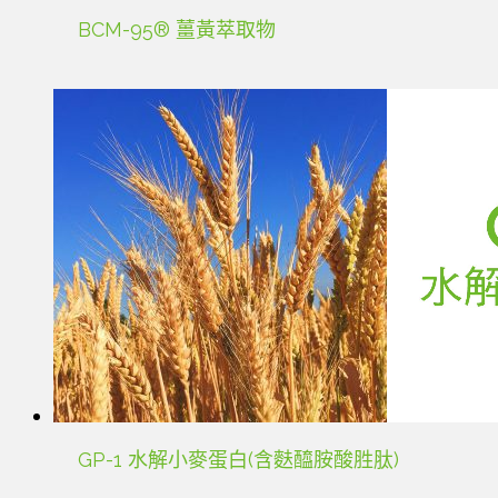
BCM-95® 薑黃萃取物
GP-1 水解小麥蛋白(含麩醯胺酸胜肽)