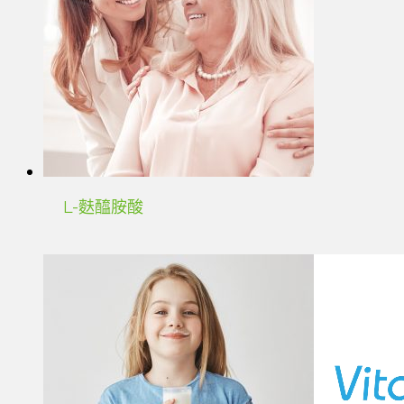
L-麩醯胺酸