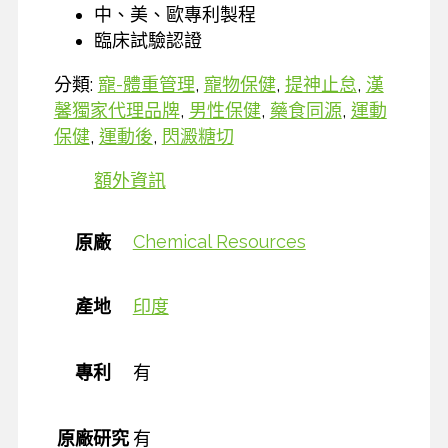
中、美、歐專利製程
臨床試驗認證
分類:
寵-體重管理
,
寵物保健
,
提神止怠
,
漢
馨獨家代理品牌
,
男性保健
,
藥食同源
,
運動
保健
,
運動後
,
閃澱糖切
額外資訊
Chemical Resources
原廠
產地
印度
專利
有
原廠研究
有