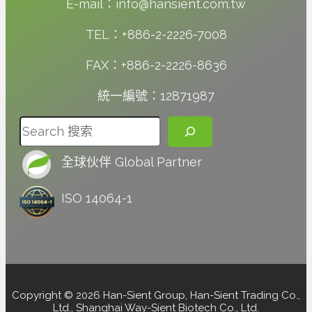
E-mail：info@hansient.com.tw
TEL：+886-2-2226-7008
FAX：+886-2-2226-8636
統一編號：12871987
搜尋
全球伙伴 Global Partner
ISO 14064-1
Copyright © 2026 Han-Sient Group, Han-Sient Trading Co.,
Ltd., Shanghai Way-Sient Biotech Co., Ltd.