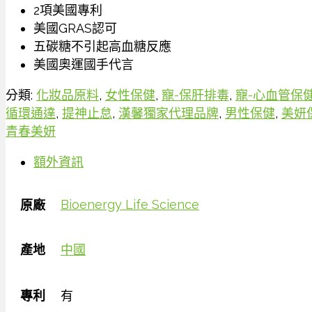
2項美國專利
美國GRAS認可
五碳糖不引起高血糖反應
美國奧運國手代言
分類:
化妝品原料
,
女性保健
,
寵-保肝排毒
,
寵-心血管保
循環通達
,
提神止怠
,
漢馨獨家代理品牌
,
男性保健
,
美妍
青春美妍
額外資訊
Bioenergy Life Science
原廠
產地
中國
專利
有