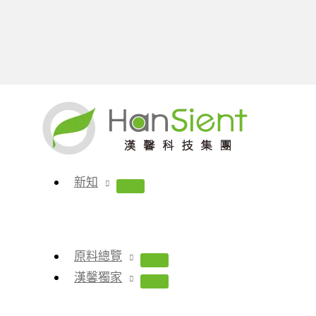
跳
至
主
要
內
新知
容
原料總覽
漢馨獨家