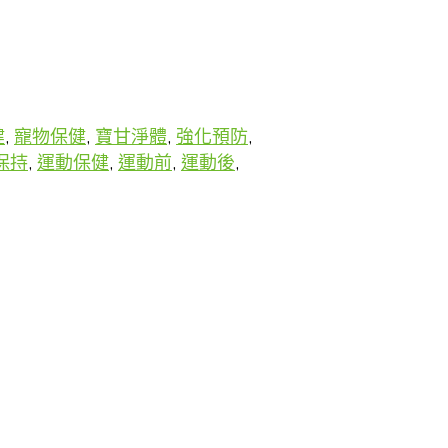
健
,
寵物保健
,
寶甘淨體
,
強化預防
,
保持
,
運動保健
,
運動前
,
運動後
,