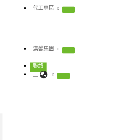
代工專區
漢馨集團
聯絡