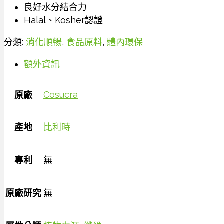
良好水分結合力
Halal、Kosher認證
分類:
消化順暢
,
食品原料
,
體內環保
額外資訊
Cosucra
原廠
產地
比利時
專利
無
原廠研究
無