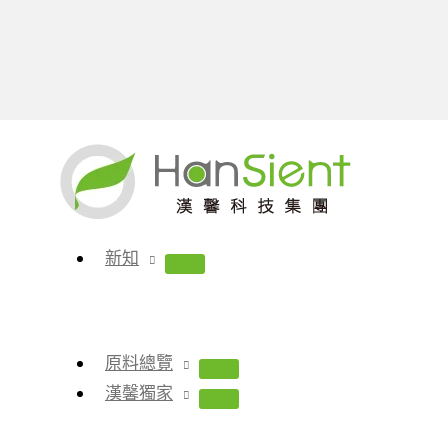
跳
至
主
要
內
新知
容
原料總覽
漢馨獨家