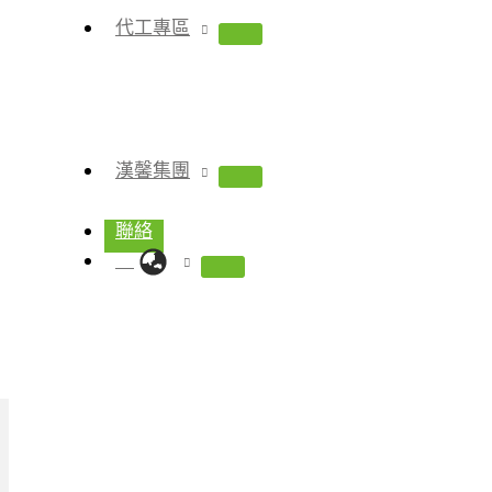
代工專區
漢馨集團
聯絡