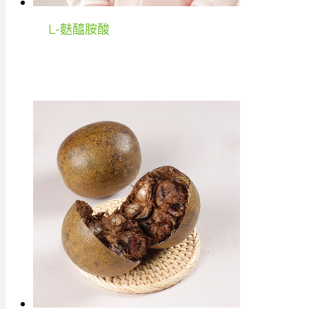
L-麩醯胺酸