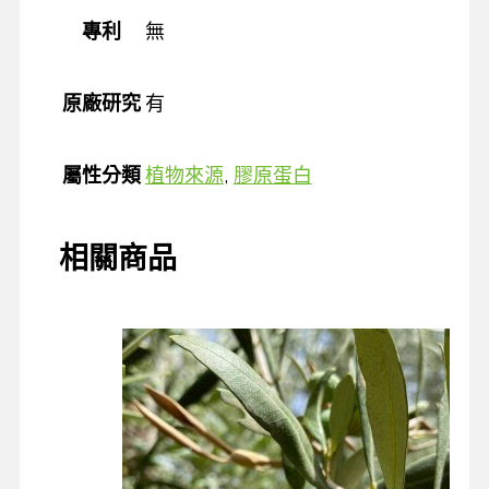
專利
無
原廠研究
有
屬性分類
植物來源
,
膠原蛋白
相關商品