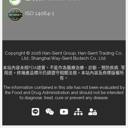
ISO 14064-1
Copyright © 2026 Han-Sient Group, Han-Sient Trading Co.,
Ltd., Shanghai Way-Sient Biotech Co., Ltd.
本站內容未經FDA證實，不能作為醫療治療、診斷、預防疾病...等
用途。終端產品標示仍請遵守相關法規。本站內容及商標版權所
有。
The information contained in this site has not been evaluated by
the Food and Drug Administration and should not be intended
to diagnose, treat, cure or prevent any disease.