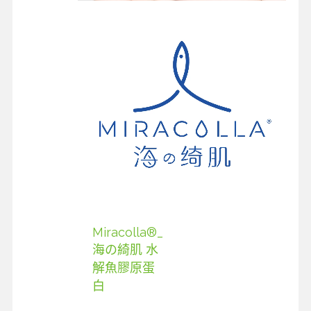
Miracolla®_
海の綺肌 水
解魚膠原蛋
白