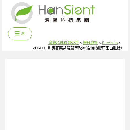
跳
至
主
要
內
容
漢馨科技有限公司
原料總覽
Products
VEGCOL® 青花菜胡蘿蔔萃取物(含植物膠原蛋白胜肽)