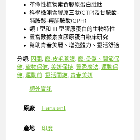
革命性植物素食膠原蛋白胜肽
科學檢測含膠原三肽(CTP)及甘胺酸-
脯胺酸-羥脯胺酸(GPH)
類 I 型和 III 型膠原蛋白的生物特性
豐富數據素食膠原蛋白臨床研究
幫助青春美麗、增強體力、靈活舒適
分類:
固關
,
寵-皮毛養護
,
寵-骨骼、關節保
健
,
寵物保健
,
美妍保持
,
豐盈魔法
,
運動保
健
,
運動前
,
靈活關鍵
,
青春美妍
額外資訊
Hansient
原廠
產地
印度