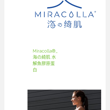
Miracolla®_
海の綺肌 水
解魚膠原蛋
白