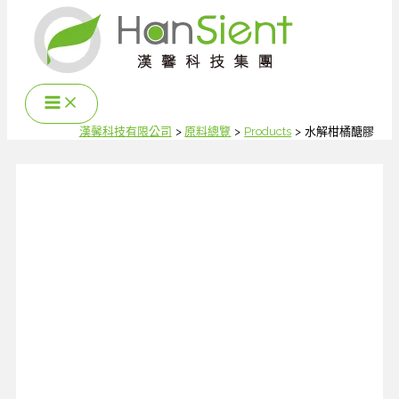
跳
至
主
要
內
容
漢馨科技有限公司
原料總覽
Products
水解柑橘醣膠