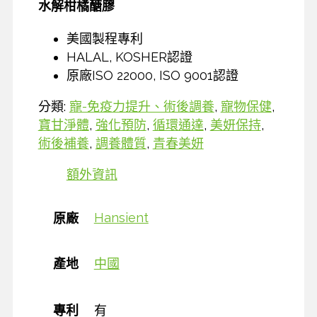
水解柑橘醣膠
美國製程專利
HALAL, KOSHER認證
原廠ISO 22000, ISO 9001認證
分類:
寵-免疫力提升、術後調養
,
寵物保健
,
寶甘淨體
,
強化預防
,
循環通達
,
美妍保持
,
術後補養
,
調養體質
,
青春美妍
額外資訊
Hansient
原廠
產地
中國
專利
有