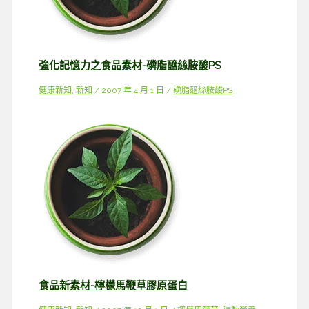
強化記憶力之食品素材-磷脂醯絲胺酸PS
健康新知
,
新知
/
2007 年 4 月 1 日
/
磷脂醯絲胺酸PS
食品新素材-檸檬馬鞭草膠原蛋白