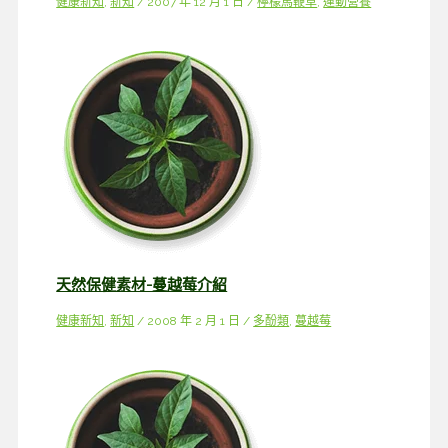
健康新知
,
新知
/
2007 年 12 月 1 日
/
檸檬馬鞭草
,
運動營養
天然保健素材-蔓越莓介紹
健康新知
,
新知
/
2008 年 2 月 1 日
/
多酚類
,
蔓越莓