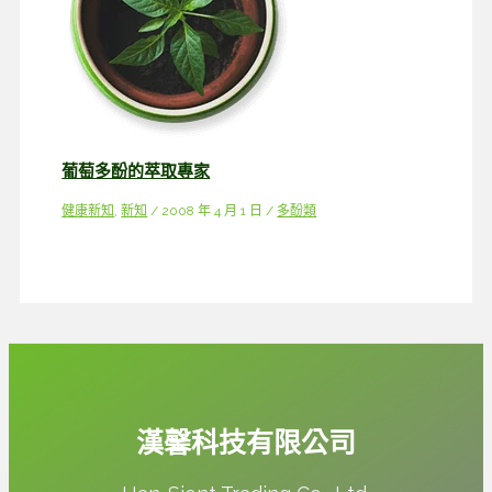
葡萄多酚的萃取專家
健康新知
,
新知
/
2008 年 4 月 1 日
/
多酚類
漢馨科技有限公司