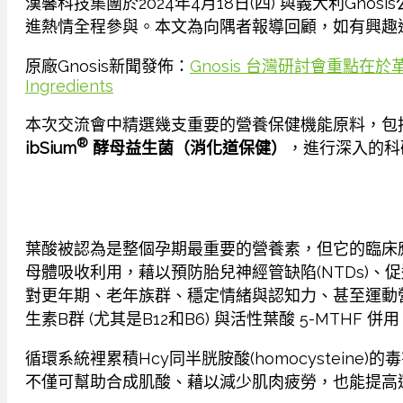
漢馨科技集團於2024年4月18日(四) 與義大利G
進熱情全程參與。本文為向隅者報導回顧，如有興趣
原廠Gnosis新聞發佈：
Gnosis 台灣研討會重點在於革命性營養保
Ingredients
本次交流會中精選幾支重要的營養保健機能原料，包
®
ibSium
酵母益生菌
（消化道保健）
，進行深入的科
葉酸被認為是整個孕期最重要的營養素，但它的臨床應用遠
母體吸收利用，藉以預防胎兒神經管缺陷(NTDs)、
對更年期、老年族群、穩定情緒與認知力、甚至運動
生素B群 (尤其是B12和B6) 與活性葉酸 5-MT
循環系統裡累積Hcy同半胱胺酸(homocystei
不僅可幫助合成肌酸、藉以減少肌肉疲勞，也能提高