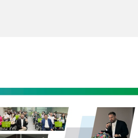
2024產品交流會】精彩摘要
 日
/
寵物保健
,
益生菌
,
葉酸
,
運動營養
,
酵母益生菌ibSium