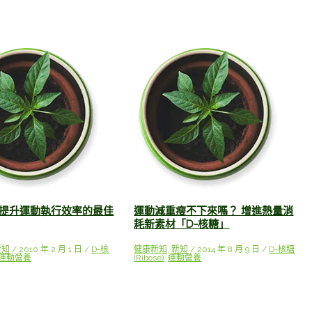
，提升運動執行效率的最佳
運動減重瘦不下來嗎？ 增進熱量消
耗新素材「D-核糖」
新知
/
2010 年 2 月 1 日
/
D-核
健康新知
,
新知
/
2014 年 8 月 9 日
/
D-核糖
運動營養
(Ribose)
,
運動營養