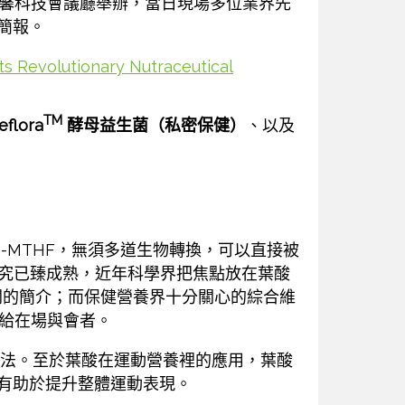
北市漢馨科技會議廳舉辦，當日現場多位業界先
簡報。
volutionary Nutraceutical
TM
eflora
酵母益生菌（私密保健）
、以及
5-MTHF，無須多道生物轉換，可以直接被
些研究已臻成熟，近年科學界把焦點放在葉酸
闢的簡介；而保健營養界十分關心的綜合維
整給在場與會者。
積極方法。至於葉酸在運動營養裡的應用，葉酸
有助於提升整體運動表現。