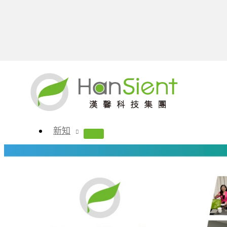
跳
至
主
要
Gnosis by Lesaffre集團【
內
新知
健康新知
,
市場趨勢
,
新知
,
漢馨活動
/
2024 年 4 月 23
容
原料總覽
漢馨獨家