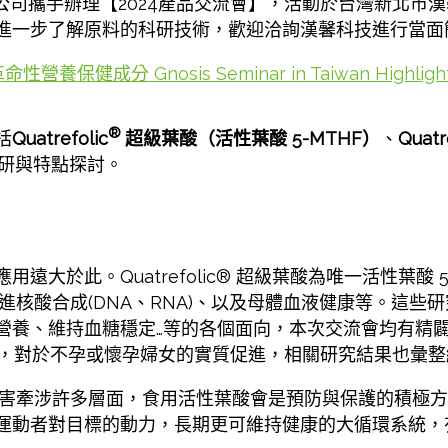
nosis公司攜手辦理【2024產品交流會】，活動於台灣新
進一步了解原料的科研技術，歡迎洽詢漢馨科技進行當面
健成分 Gnosis Seminar in Taiwan Highlights Re
®
括
Quatrefolic
超級葉酸（活性葉酸 5-MTHF）
、
Quatr
研與特點探討。
大於此。Quatrefolic® 超級葉酸為唯一活性葉酸 
促進核酸合成(DNA、RNA)、以及母體血液健康等。這
營養、維持血糖穩定…等的各個面向，本次交流會均有精
HF 併用，對於不孕或懷孕婦女的實質促進，相關研究結果也彙
ne)的毒害牽涉許多層面，食用活性葉酸會是預防與保護的
運動者對目標的動力，長期更可維持健康的大循環系統，