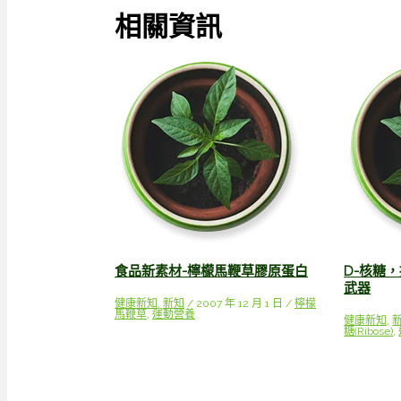
相關資訊
食品新素材-檸檬馬鞭草膠原蛋白
D-核糖
武器
健康新知
,
新知
/
2007 年 12 月 1 日
/
檸檬
馬鞭草
,
運動營養
健康新知
,
糖(Ribose)
,