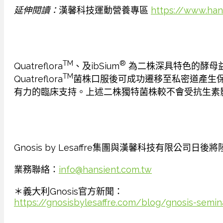
延伸閱讀：
漢馨科技運動營養專區
https://www.hans
TM
®
Quatreflora
、及ibSium
為二株深具特色的酵母益生菌，
TM
Quatreflora
菌株口服後可成功遷移至私密道產生保
有力的臨床支持。上述二株獨特菌株較不會受抗生素
Gnosis by Lesaffre集團與漢馨科技有
業務聯絡：
info@hansient.com.tw
＊義大利Gnosis官方新聞：
https://gnosisbylesaffre.com/blog/gnosis-semina