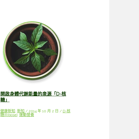
開啟身體代謝能量的泉源「D-核
糖」
健康新知
,
新知
/
2014 年 10 月 2 日
/
D-核
糖(Ribose)
,
運動營養