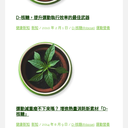
D-核糖，提升運動執行效率的最佳武器
健康新知
,
新知
/
2010 年 2 月 1 日
/
D-核糖(Ribose)
,
運動營養
運動減重瘦不下來嗎？ 增進熱量消耗新素材「D-
核糖」
健康新知
,
新知
/
2014 年 8 月 9 日
/
D-核糖(Ribose)
,
運動營養