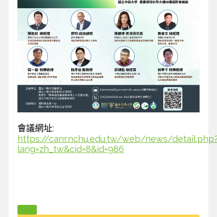
會議網址:
https://canr.nchu.edu.tw/web/news/detail.php
lang=zh_tw&cid=8&id=986