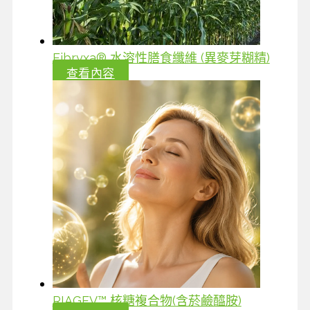
Fibryxa® 水溶性膳食纖維 (異麥芽糊精)
查看內容
RIAGEV™ 核糖複合物(含菸鹼醯胺)