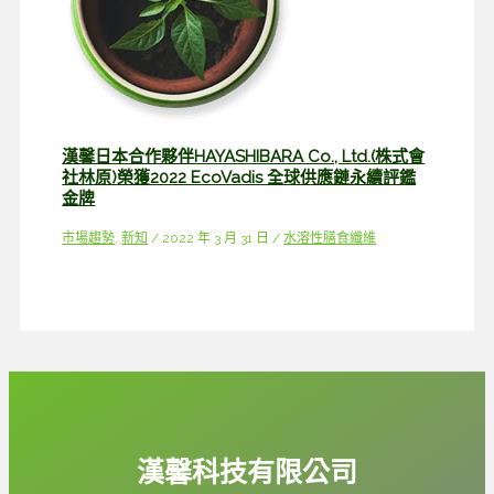
漢馨日本合作夥伴HAYASHIBARA Co., Ltd.(株式會
社林原)榮獲2022 EcoVadis 全球供應鏈永續評鑑
金牌
市場趨勢
,
新知
/
2022 年 3 月 31 日
/
水溶性膳食纖維
漢馨科技有限公司