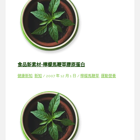
食品新素材-檸檬馬鞭草膠原蛋白
健康新知
,
新知
/
2007 年 12 月 1 日
/
檸檬馬鞭草
,
運動營養