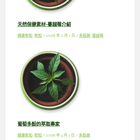
天然保健素材-蔓越莓介紹
健康新知
,
新知
/
2008 年 2 月 1 日
/
多酚類
,
蔓越莓
葡萄多酚的萃取專家
健康新知
,
新知
/
2008 年 4 月 1 日
/
多酚類