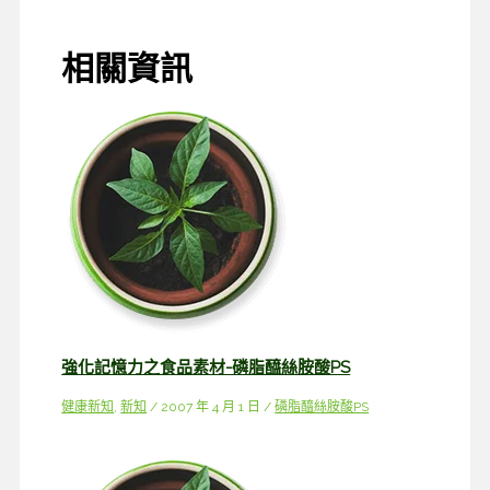
相關資訊
強化記憶力之食品素材-磷脂醯絲胺酸PS
健康新知
,
新知
/
2007 年 4 月 1 日
/
磷脂醯絲胺酸PS