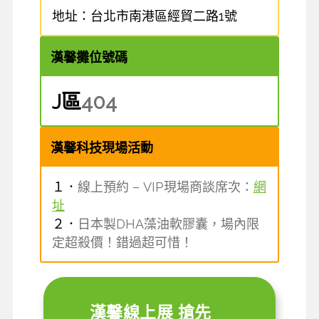
地址：台北市南港區經貿二路1號
漢馨攤位號碼
J區
404
漢馨
科技現場活動
１．
線上預約 – VIP現場商談席次：
網
址
２．
日本製DHA藻油軟膠囊，場內限
定超殺價！錯過
超
可惜！
漢馨線上展 搶先