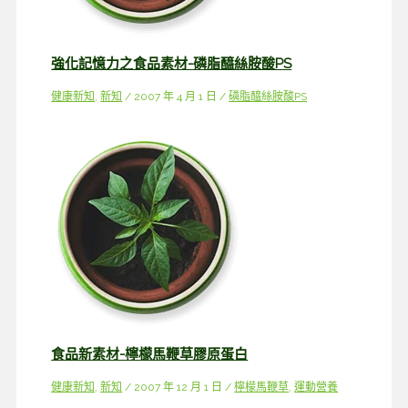
強化記憶力之食品素材-磷脂醯絲胺酸PS
健康新知
,
新知
/
2007 年 4 月 1 日
/
磷脂醯絲胺酸PS
食品新素材-檸檬馬鞭草膠原蛋白
健康新知
,
新知
/
2007 年 12 月 1 日
/
檸檬馬鞭草
,
運動營養