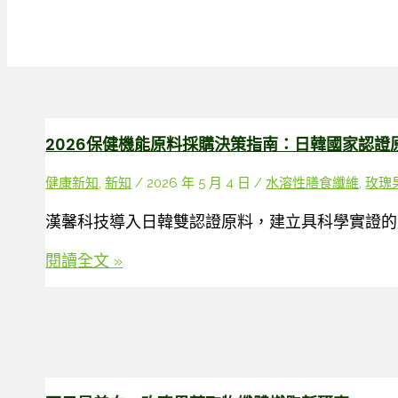
2026保健機能原料採購決策指南：日韓國家認
健康新知
,
新知
/
2026 年 5 月 4 日
/
水溶性膳食纖維
,
玫瑰
漢馨科技導入日韓雙認證原料，建立具科學實證的
2026
閱讀全文 »
保
健
機
能
原
料