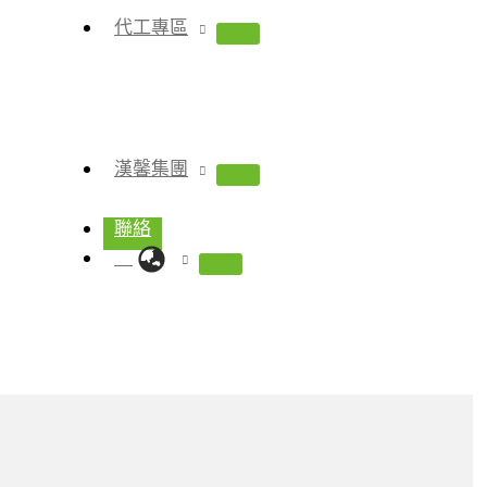
代工專區
漢馨集團
聯絡