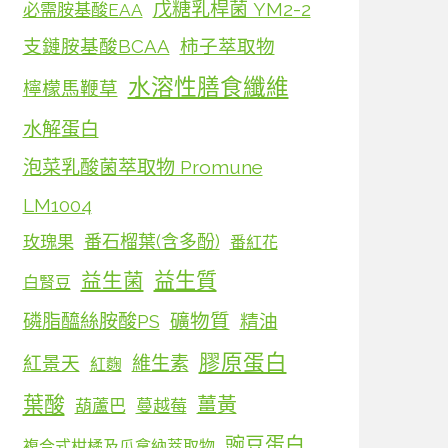
戊糖乳桿菌 YM2-2
必需胺基酸EAA
支鏈胺基酸BCAA
柿子萃取物
水溶性膳食纖維
檸檬馬鞭草
水解蛋白
泡菜乳酸菌萃取物 Promune
LM1004
番石榴葉(含多酚)
玫瑰果
番紅花
益生質
益生菌
白腎豆
磷脂醯絲胺酸PS
礦物質
精油
膠原蛋白
維生素
紅景天
紅麴
葉酸
薑黃
葫蘆巴
蔓越莓
豌豆蛋白
複合式柑橘及瓜拿納萃取物