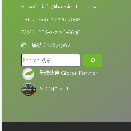
體
灣
E-mail：info@hansient.com.tw
燃
產
脂
TEL：+886-2-2226-7008
品
新
創
研
FAX：+886-2-2226-8636
新
究
實
統一編號：12871987
例
搜尋
全球伙伴 Global Partner
ISO 14064-1