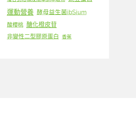
運動營養
酵母益生菌ibSium
醣化橙皮苷
酸櫻桃
非變性二型膠原蛋白
香蕉