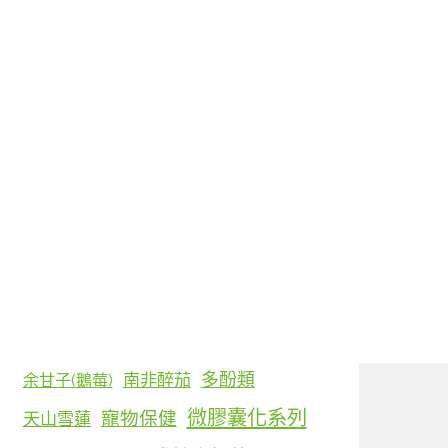
< 標籤雲 >
D-核糖(Ribose)
L8020 鼠李糖乳桿菌
MK-7 攜鈣素
γ-穀維素
γ-胺基丁酸(GABA)
乳清蛋白
乳鐵蛋白
丁香花蕾
亞精胺
多酚類
南非醉茄
余甘子(鵝莓)
微膠囊化系列
寵物保健
天山雪蓮