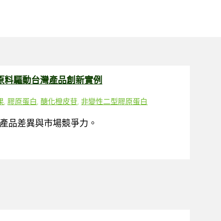
證原料驅動台灣產品創新實例
果
,
膠原蛋白
,
醣化橙皮苷
,
非變性二型膠原蛋白
產品差異與市場競爭力。