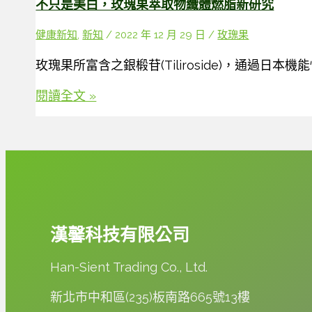
不只是美白，玫瑰果萃取物纖體燃脂新研究
採
購
健康新知
,
新知
/
2022 年 12 月 29 日
/
玫瑰果
決
玫瑰果所富含之銀椴苷(Tiliroside)，通過日
策
指
不
閱讀全文 »
南：
只
日
是
韓
美
國
白，
家
玫
認
瑰
證
果
漢馨科技有限公司
原
萃
料
取
Han-Sient Trading Co., Ltd.
驅
物
動
纖
新北市中和區(235)板南路665號13樓
台