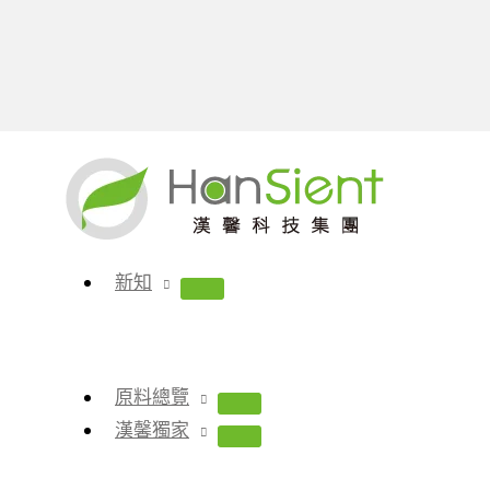
跳
至
主
要
內
新知
容
原料總覽
漢馨獨家