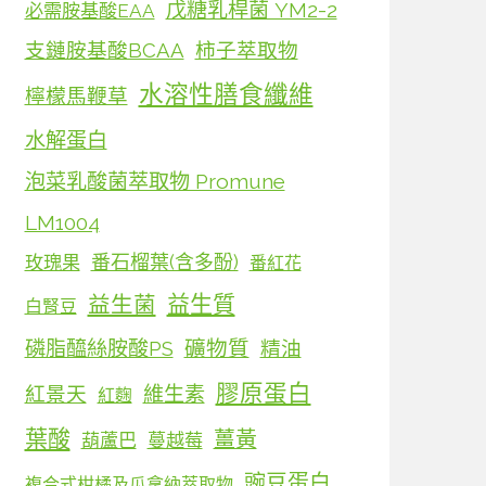
戊糖乳桿菌 YM2-2
必需胺基酸EAA
支鏈胺基酸BCAA
柿子萃取物
水溶性膳食纖維
檸檬馬鞭草
水解蛋白
泡菜乳酸菌萃取物 Promune
LM1004
番石榴葉(含多酚)
玫瑰果
番紅花
益生質
益生菌
白腎豆
磷脂醯絲胺酸PS
礦物質
精油
膠原蛋白
維生素
紅景天
紅麴
葉酸
薑黃
葫蘆巴
蔓越莓
豌豆蛋白
複合式柑橘及瓜拿納萃取物