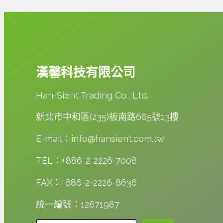
健
來
讓
康
到
你
解
台
的
決
灣
腸
方
演
道
漢馨科技有限公司
案
講-2024
更
台
好
Han-Sient Trading Co., Ltd.
灣
乳
新北市中和區(235)板南路665號13樓
酸
菌
E-mail：info@hansient.com.tw
協
TEL：+886-2-2226-7008
會
年
FAX：+886-2-2226-8636
會
暨
統一編號：12871987
研