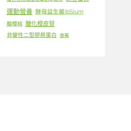
運動營養
酵母益生菌ibSium
醣化橙皮苷
酸櫻桃
非變性二型膠原蛋白
香蕉