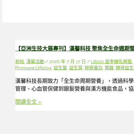
【亞洲生技大展專刊】漢馨科技 聚焦全生命週期
新知
,
漢馨活動
/
2026 年 7 月 17 日
/
L8020 鼠李糖乳桿菌
Promune LM1004
,
益生菌
,
益生質
,
膠原蛋白
,
葉酸
,
酵母益生菌
漢馨科技長期致力「全生命周期營養」，透過科學
管理、心血管保健到銀髮營養與漢方機能食品，協
【亞
閱讀全文 »
洲
生
技
大