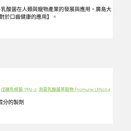
研討會-乳酸菌在人類與寵物產業的發展與應用，廣島大
0對於口齒健康的應用】。
,
戊糖乳桿菌 YM2-2
,
泡菜乳酸菌萃取物 Promune LM1004
成分的製劑