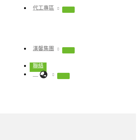
代工專區
漢馨集團
聯絡