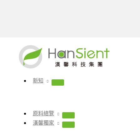
跳
至
主
要
內
新知
容
原料總覽
漢馨獨家