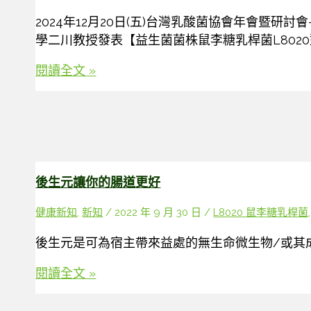
漢
2024年12月20日(五)台灣乳酸菌協會年會暨
馨
學二川教授發表【益生菌菌株鼠李糖乳桿菌L802
科
技
漢
閱讀全文 »
聚
馨
焦
邀
全
請
生
廣
命
島
週
大
後生元讓你的腸道更好
期
學
營
健康新知
,
新知
/
2022 年 9 月 30 日
/
L8020 鼠李糖乳桿菌
二
養
川
後生元是可為宿主帶來益處的無生命微生物/或其
打
浩
造
樹
後
閱讀全文 »
精
教
生
準
授
元