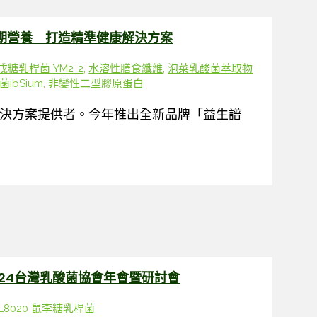
期營養 打造精準健康解決方案
戊糖乳桿菌 YM2-2
,
水溶性膳食纖維
,
泡菜乳酸菌萃取物
ibSium
,
非變性二型膠原蛋白
決方案提供者。今年推出全新品牌「益生譜
24台灣乳酸菌協會年會暨研討會
L8020 鼠李糖乳桿菌