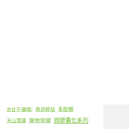
< 標籤雲 >
D-核糖(Ribose)
L8020 鼠李糖乳桿菌
MK-7 攜鈣素
γ-穀維素
γ-胺基丁酸(GABA)
乳清蛋白
乳鐵蛋白
丁香花蕾
亞精胺
多酚類
南非醉茄
余甘子(鵝莓)
微膠囊化系列
寵物保健
天山雪蓮