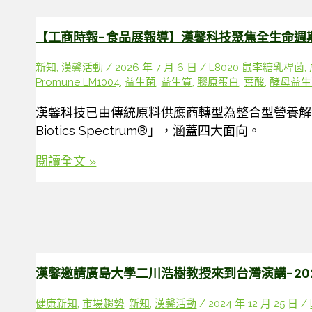
展
專
【工商時報-食品展報導】漢馨科技聚焦全生命週
刊】
新知
,
漢馨活動
/
2026 年 7 月 6 日
/
L8020 鼠李糖乳桿菌
,
漢
Promune LM1004
,
益生菌
,
益生質
,
膠原蛋白
,
葉酸
,
酵母益生菌
馨
科
漢馨科技已由傳統原料供應商轉型為整合型營養解
技
Biotics Spectrum®」，涵蓋四大面向。
聚
焦
【工
閱讀全文 »
全
商
生
時
命
報-
週
食
期
品
營
展
漢馨邀請廣島大學二川浩樹教授來到台灣演講-20
養
報
健康新知
,
市場趨勢
,
新知
,
漢馨活動
/
2024 年 12 月 25 日
/
導】