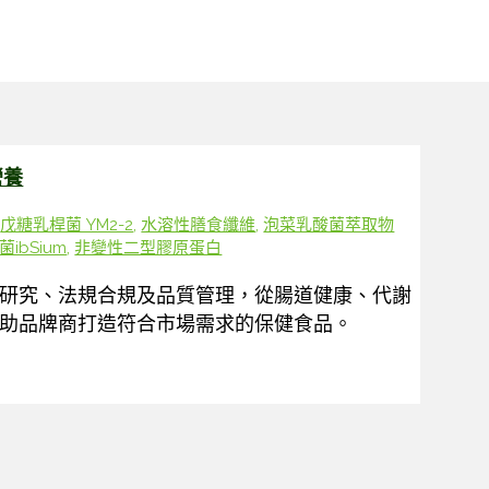
營養
,
戊糖乳桿菌 YM2-2
,
水溶性膳食纖維
,
泡菜乳酸菌萃取物
ibSium
,
非變性二型膠原蛋白
研究、法規合規及品質管理，從腸道健康、代謝
助品牌商打造符合市場需求的保健食品。