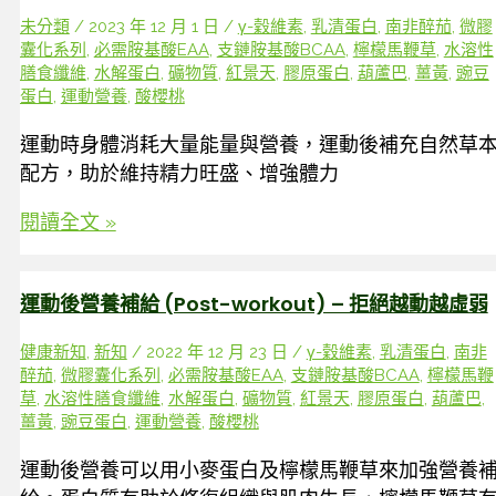
未分類
/
2023 年 12 月 1 日
/
γ-穀維素
,
乳清蛋白
,
南非醉茄
,
微膠
囊化系列
,
必需胺基酸EAA
,
支鏈胺基酸BCAA
,
檸檬馬鞭草
,
水溶性
膳食纖維
,
水解蛋白
,
礦物質
,
紅景天
,
膠原蛋白
,
葫蘆巴
,
薑黃
,
豌豆
蛋白
,
運動營養
,
酸櫻桃
運動時身體消耗大量能量與營養，運動後補充自然草
配方，助於維持精力旺盛、增強體力
體
閱讀全文 »
能
強
運動後營養補給 (Post-workout) – 拒絕越動越虛弱
化
方
健康新知
,
新知
/
2022 年 12 月 23 日
/
γ-穀維素
,
乳清蛋白
,
南非
案-
醉茄
,
微膠囊化系列
,
必需胺基酸EAA
,
支鏈胺基酸BCAA
,
檸檬馬鞭
運
草
,
水溶性膳食纖維
,
水解蛋白
,
礦物質
,
紅景天
,
膠原蛋白
,
葫蘆巴
,
動
薑黃
,
豌豆蛋白
,
運動營養
,
酸櫻桃
後
運動後營養可以用小麥蛋白及檸檬馬鞭草來加強營養