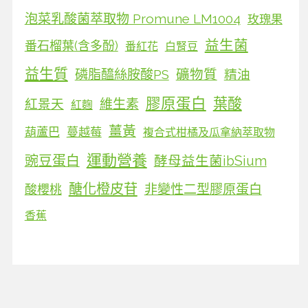
泡菜乳酸菌萃取物 Promune LM1004
玫瑰果
益生菌
番石榴葉(含多酚)
番紅花
白腎豆
益生質
磷脂醯絲胺酸PS
礦物質
精油
膠原蛋白
葉酸
維生素
紅景天
紅麴
薑黃
葫蘆巴
蔓越莓
複合式柑橘及瓜拿納萃取物
運動營養
豌豆蛋白
酵母益生菌ibSium
醣化橙皮苷
非變性二型膠原蛋白
酸櫻桃
香蕉