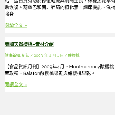
給。蛋白質有助於修復組織與肌肉生長，檸檬馬鞭草
助恢復。葫蘆巴和南非醉茄的植化素，調節機能、滋
強身
運
閱讀全文 »
動
後
美國天然櫻桃-素材介紹
營
養
健康新知
,
新知
/
2009 年 4 月 1 日
/
酸櫻桃
補
給
【食品資訊月刊】2009年4月。Montmorency酸櫻桃
(Post-
萃取粉、Balaton酸櫻桃果乾與甜櫻桃果乾。
workout)
–
美
閱讀全文 »
拒
國
絕
天
越
然
動
櫻
越