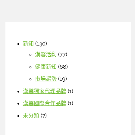
桃-
虛
素
弱
材
介
紹
新知
(130)
漢馨活動
(77)
健康新知
(68)
市場趨勢
(19)
漢馨獨家代理品牌
(1)
漢馨國際合作品牌
(1)
未分類
(7)