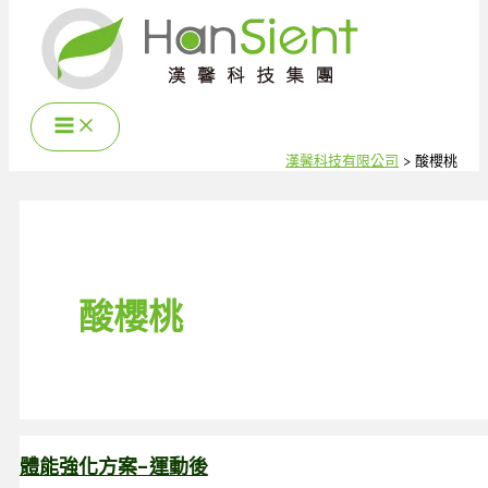
跳
至
主
要
內
容
漢馨科技有限公司
酸櫻桃
酸櫻桃
體能強化方案-運動後