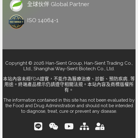
全球伙伴 Global Partner
ISO 14064-1
Copyright © 2026 Han-Sient Group, Han-Sient Trading Co.,
Ltd., Shanghai Way-Sient Biotech Co., Ltd.
本站內容未經FDA證實，不能作為醫療治療、診斷、預防疾病...等
用途。終端產品標示仍請遵守相關法規。本站內容及商標版權所
有。
The information contained in this site has not been evaluated by
the Food and Drug Administration and should not be intended
to diagnose, treat, cure or prevent any disease.