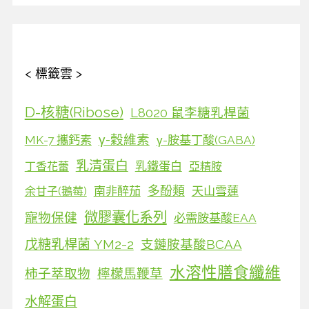
< 標籤雲 >
D-核糖(Ribose)
L8020 鼠李糖乳桿菌
γ-穀維素
MK-7 攜鈣素
γ-胺基丁酸(GABA)
乳清蛋白
乳鐵蛋白
丁香花蕾
亞精胺
多酚類
南非醉茄
天山雪蓮
余甘子(鵝莓)
微膠囊化系列
寵物保健
必需胺基酸EAA
戊糖乳桿菌 YM2-2
支鏈胺基酸BCAA
水溶性膳食纖維
柿子萃取物
檸檬馬鞭草
水解蛋白