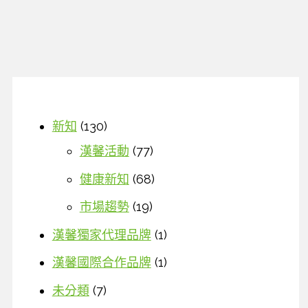
蛋
白
(Lactoferrin)
的
廣
泛
應
新知
(130)
用
漢馨活動
(77)
性
健康新知
(68)
市場趨勢
(19)
漢馨獨家代理品牌
(1)
漢馨國際合作品牌
(1)
未分類
(7)