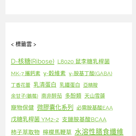
< 標籤雲 >
D-核糖(Ribose)
L8020 鼠李糖乳桿菌
γ-穀維素
MK-7 攜鈣素
γ-胺基丁酸(GABA)
乳清蛋白
乳鐵蛋白
丁香花蕾
亞精胺
多酚類
南非醉茄
天山雪蓮
余甘子(鵝莓)
微膠囊化系列
寵物保健
必需胺基酸EAA
戊糖乳桿菌 YM2-2
支鏈胺基酸BCAA
水溶性膳食纖維
柿子萃取物
檸檬馬鞭草