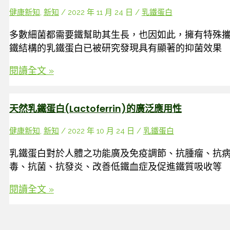
健康新知
,
新知
/
2022 年 11 月 24 日
/
乳鐵蛋白
多數細菌都需要鐵幫助其生長，也因如此，擁有特殊
鐵結構的乳鐵蛋白已被研究發現具有顯著的抑菌效果
天
閱讀全文 »
然
乳
天然乳鐵蛋白(Lactoferrin)的廣泛應用性
鐵
蛋
健康新知
,
新知
/
2022 年 10 月 24 日
/
乳鐵蛋白
白
(Lactoferrin)
乳鐵蛋白對於人體之功能廣及免疫調節、抗腫瘤、抗
的
毒、抗菌、抗發炎、改善低鐵血症及促進鐵質吸收等
抗
菌
天
閱讀全文 »
能
然
力
乳
鐵