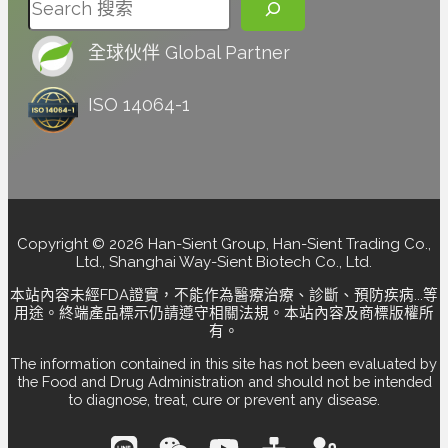
搜尋
全球伙伴 Global Partner
ISO 14064-1
Copyright © 2026 Han-Sient Group, Han-Sient Trading Co.,
Ltd., Shanghai Way-Sient Biotech Co., Ltd.
本站內容未經FDA證實，不能作為醫療治療、診斷、預防疾病...等
用途。終端產品標示仍請遵守相關法規。本站內容及商標版權所
有。
The information contained in this site has not been evaluated by
the Food and Drug Administration and should not be intended
to diagnose, treat, cure or prevent any disease.