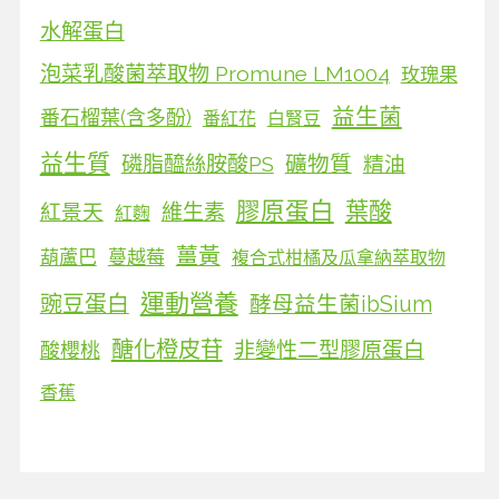
水解蛋白
泡菜乳酸菌萃取物 Promune LM1004
玫瑰果
益生菌
番石榴葉(含多酚)
番紅花
白腎豆
益生質
磷脂醯絲胺酸PS
礦物質
精油
膠原蛋白
葉酸
維生素
紅景天
紅麴
薑黃
葫蘆巴
蔓越莓
複合式柑橘及瓜拿納萃取物
運動營養
豌豆蛋白
酵母益生菌ibSium
醣化橙皮苷
非變性二型膠原蛋白
酸櫻桃
香蕉