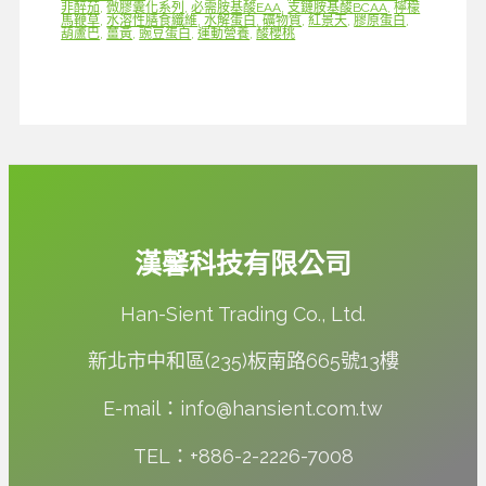
非醉茄
,
微膠囊化系列
,
必需胺基酸EAA
,
支鏈胺基酸BCAA
,
檸檬
馬鞭草
,
水溶性膳食纖維
,
水解蛋白
,
礦物質
,
紅景天
,
膠原蛋白
,
葫蘆巴
,
薑黃
,
豌豆蛋白
,
運動營養
,
酸櫻桃
漢馨科技有限公司
Han-Sient Trading Co., Ltd.
新北市中和區(235)板南路665號13樓
E-mail：info@hansient.com.tw
TEL：+886-2-2226-7008