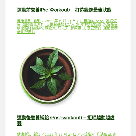
運動前營養(Pre-Workout) – 打造鍛鍊最佳狀態
健康新知
,
新知
/
2022 年 11 月 23 日
/
D-核糖(Ribose)
,
乳清蛋
白
,
微膠囊化系列
,
支鏈胺基酸BCAA
,
水溶性膳食纖維
,
水解蛋白
,
磷脂醯絲胺酸PS
,
礦物質
,
紅景天
,
膠原蛋白
,
豌豆蛋白
,
運動營養
,
醣化橙皮苷
運動後營養補給 (Post-workout) – 拒絕越動越虛
弱
健康新知
,
新知
/
2022 年 12 月 23 日
/
γ-穀維素
,
乳清蛋白
,
南