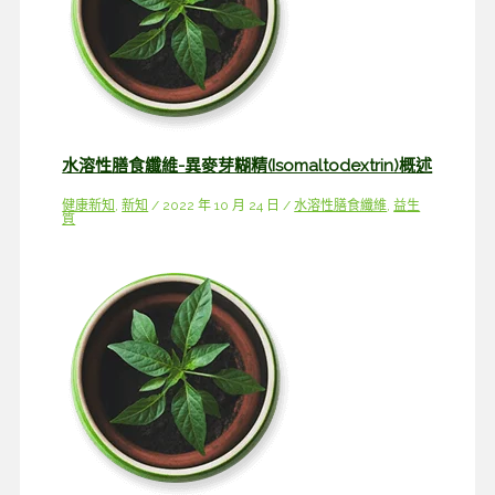
水溶性膳食纖維-異麥芽糊精(Isomaltodextrin)概述
健康新知
,
新知
/
2022 年 10 月 24 日
/
水溶性膳食纖維
,
益生
質