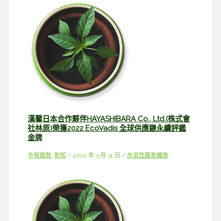
漢馨日本合作夥伴HAYASHIBARA Co., Ltd.(株式會
社林原)榮獲2022 EcoVadis 全球供應鏈永續評鑑
金牌
市場趨勢
,
新知
/
2022 年 3 月 31 日
/
水溶性膳食纖維